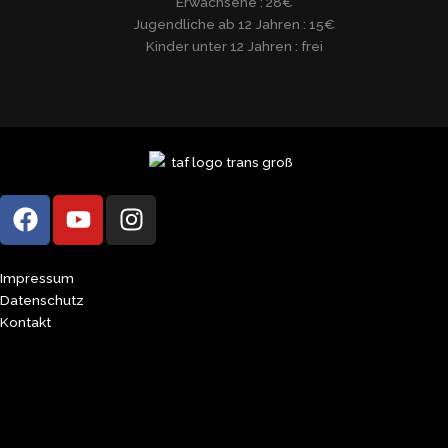
Erwachsene : 28€
Jugendliche ab 12 Jahren : 15€
Kinder unter 12 Jahren : frei
F
Y
I
a
o
n
c
u
s
e
t
t
Impressum
b
u
a
Datenschutz
Kontakt
o
b
g
o
e
r
k
a
m